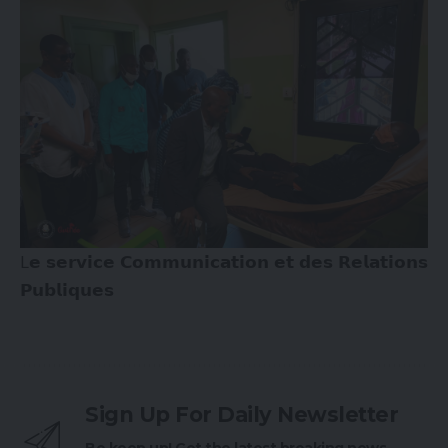
L𝗲 𝘀𝗲𝗿𝘃𝗶𝗰𝗲 𝗖𝗼𝗺𝗺𝘂𝗻𝗶𝗰𝗮𝘁𝗶𝗼𝗻 𝗲𝘁 𝗱𝗲𝘀 𝗥𝗲𝗹𝗮𝘁𝗶𝗼𝗻𝘀
𝗣𝘂𝗯𝗹𝗶𝗾𝘂𝗲𝘀
Sign Up For Daily Newsletter