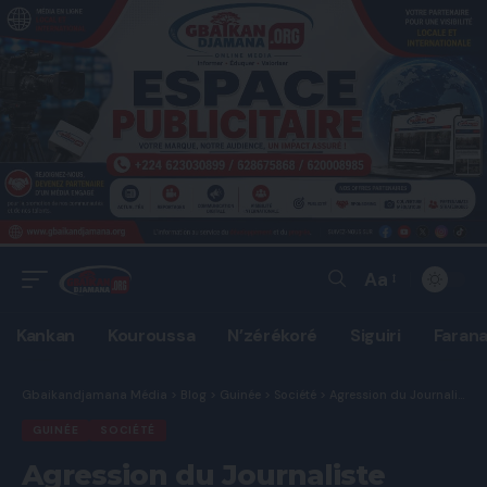
Aa
Font
Resizer
Kankan
Kouroussa
N’zérékoré
Siguiri
Faran
Gbaikandjamana Média
>
Blog
>
Guinée
>
Société
>
Agression du Journaliste Daouda Bah,Le Ministre de l’information et de la Communication dénonce un acte inadmissible
GUINÉE
SOCIÉTÉ
Agression du Journaliste