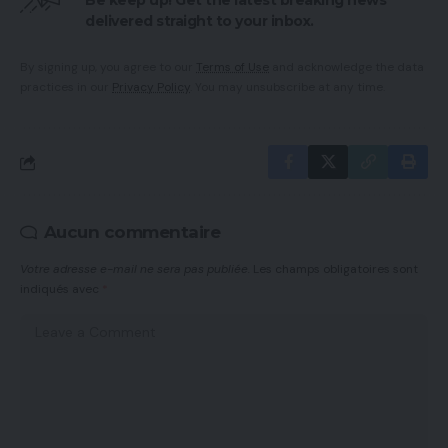
Be keep up! Get the latest breaking news
delivered straight to your inbox.
By signing up, you agree to our
Terms of Use
and acknowledge the data
practices in our
Privacy Policy
. You may unsubscribe at any time.
Aucun commentaire
Votre adresse e-mail ne sera pas publiée.
Les champs obligatoires sont
indiqués avec
*