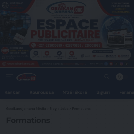
Kankan
Kouroussa
N’zérékoré
Siguiri
Faran
Gbaikandjamana Média
>
Blog
>
Jobs
>
Formations
Formations