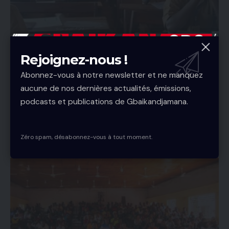
Rejoignez-nous !
BEPC 2026 à Mandiana : 1 702 candidats à
Abonnez-vous à notre newsletter et ne manquez
l’assaut du diplôme, les autorités déclarent la
aucune de nos dernières actualités, émissions,
guerre à la fraude.
podcasts et publications de Gbaikandjamana.
.Les épreuves du Brevet d'Études du Premier Cycle (BEPC),
session 2026, ont officiellement démarré ce lundi au Lycée Pathé
Diallo,…
Zéro spam, désabonnez-vous à tout moment.
Gbaikandjamana
2 Min Read