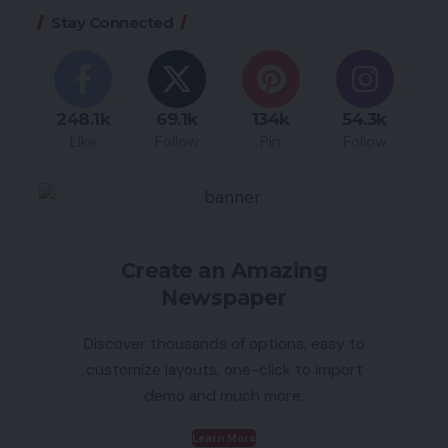
Stay Connected
248.1k
69.1k
134k
54.3k
Like
Follow
Pin
Follow
Create an Amazing
Newspaper
Discover thousands of options, easy to
customize layouts, one-click to import
demo and much more.
Learn More