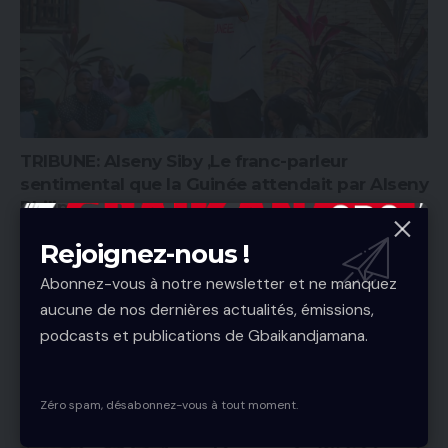
TRIBUNE: Alseny Siby ,Le franc-parleur
sentimental que la Guinée attendait par Alseny
Philip.
"Dans une société guinéenne où l’on aime en silence, où les
Rejoignez-nous !
blessures de cœur sont maquillées de sourires, où les…
Abonnez-vous à notre newsletter et ne manquez
Gbaikandjamana
3 Min Read
aucune de nos dernières actualités, émissions,
podcasts et publications de Gbaikandjamana.
Zéro spam, désabonnez-vous à tout moment.