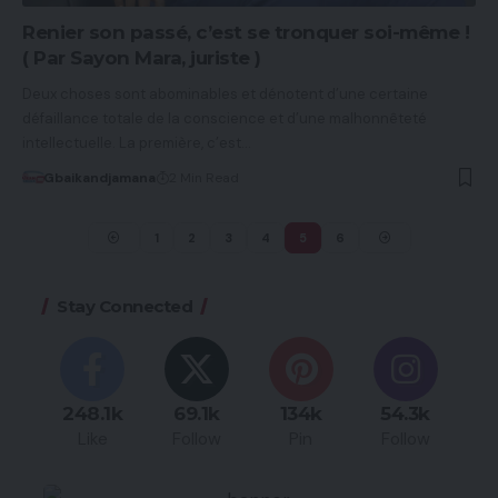
Renier son passé, c’est se tronquer soi-même !
( Par Sayon Mara, juriste )
Deux choses sont abominables et dénotent d’une certaine
défaillance totale de la conscience et d’une malhonnêteté
intellectuelle. La première, c’est…
Gbaikandjamana
2 Min Read
1
2
3
4
5
6
Stay Connected
248.1k
69.1k
134k
54.3k
Like
Follow
Pin
Follow