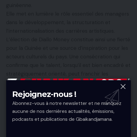
guinéenne.
Elle met en lumière le rôle essentiel des managers
dans le développement, la structuration et
l’internationalisation des carrières artistiques.
L’élection de Diallo Money constitue ainsi une fierté
pour la Guinée et une source d’inspiration pour les
acteurs culturels du pays. Une consécration qui
confirme que le talent, lorsqu’il est bien encadré et
stratégiquement orienté, peut franchir les
frontières et s’imposer sur la scène africaine.
Rejoignez-nous !
Abonnez-vous à notre newsletter et ne manquez
aucune de nos dernières actualités, émissions,
podcasts et publications de Gbaikandjamana.