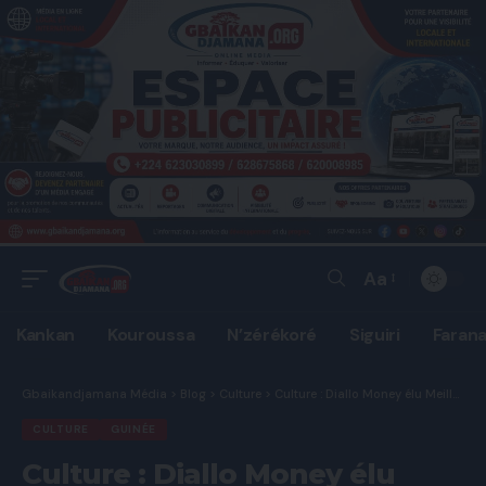
Aa
Font
Resizer
Kankan
Kouroussa
N’zérékoré
Siguiri
Faran
Gbaikandjamana Média
>
Blog
>
Culture
>
Culture : Diallo Money élu Meilleur Manager d’Artiste en Tanzanie.
CULTURE
GUINÉE
Culture : Diallo Money élu