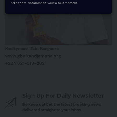
Zéro spam, désabonnez-vous à tout moment.
𝐒𝐨𝐮𝐥𝐞𝐲𝐦𝐚𝐧𝐞 𝐓𝐚𝐭𝐚 𝐁𝐚𝐧𝐠𝐨𝐮𝐫𝐚
www.gbaikandjamana.org
+224 621-519-282
Sign Up For Daily Newsletter
Be keep up! Get the latest breaking news
delivered straight to your inbox.