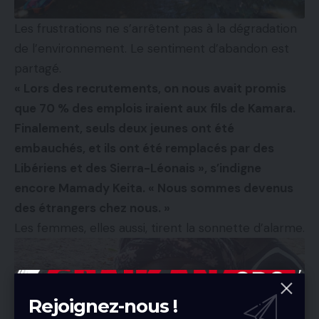
Les frustrations ne s’arrêtent pas à la dégradation
de l’environnement. Le sentiment d’abandon est
partagé.
« Lors des recrutements, on nous avait promis
que 70 % des emplois iraient aux fils de Kamara.
Finalement, seuls deux jeunes ont été
embauchés, et ils ont été remplacés par des
Libériens et des Sierra-Léonais », s’indigne
encore Mamady Keita. « Nous sommes devenus
des étrangers chez nous. »
Les femmes, elles aussi, tirent la sonnette d’alarme.
Rejoignez-nous !