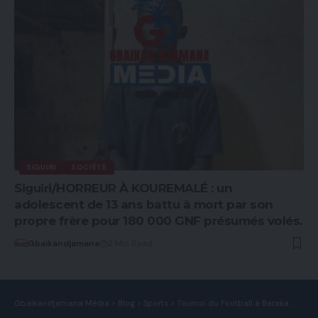
SIGUIRI
SOCIÉTÉ
Siguiri/HORREUR À KOUREMALÉ : un
adolescent de 13 ans battu à mort par son
propre frère pour 180 000 GNF présumés volés.
Gbaikandjamana
2 Min Read
Gbaikandjamana Média
>
Blog
>
Sports
>
Tournoi du Football à Baraka : Nora renverse Lèro en finale tout en remportant la coupe.