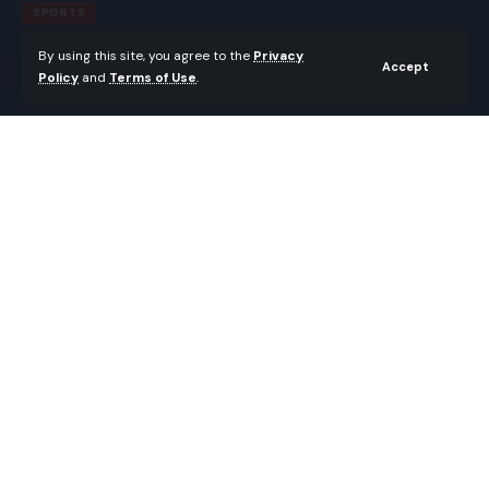
SPORTS
Tournoi du Football à Baraka :
By using this site, you agree to the
Privacy
Accept
Policy
and
Terms of Use
.
Nora renverse Lèro en finale
tout en remportant la coupe.
Gbaikandjamana
Last updated: juin 8, 2025 3:43 pm