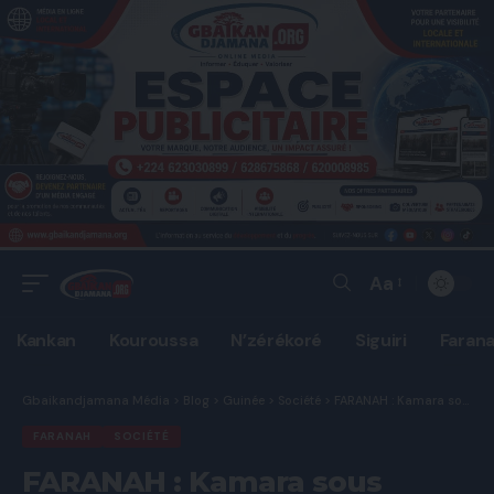
Aa
Font
Resizer
Kankan
Kouroussa
N’zérékoré
Siguiri
Faran
Gbaikandjamana Média
>
Blog
>
Guinée
>
Société
>
FARANAH : Kamara sous tension – une société chinoise accusée de ravager l’environnement et de trahir ses promesses.
FARANAH
SOCIÉTÉ
FARANAH : Kamara sous