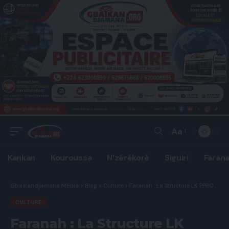
Aa
Font
Resizer
Kankan
Kouroussa
N’zérékoré
Siguiri
Faran
Gbaikandjamana Média
>
Blog
>
Culture
>
Faranah : La Structure LK PPROD lance la 3ème édition du festival sur les identités culturelles.
CULTURE
Faranah : La Structure LK