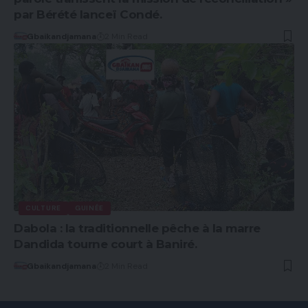
par Bérété lanceï Condé.
Gbaikandjamana
2 Min Read
CULTURE
GUINÉE
Dabola : la traditionnelle pêche à la marre
Dandida tourne court à Baniré.
Gbaikandjamana
2 Min Read