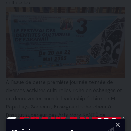
culturelles.
À l’issue de cette première journée teintée de
diverses activités culturelles riche en échanges et
en découvertes sous le leadership éclairé de M.
Papa Laye Samoura, Enseignant–chercheur à
l’institut supérieur des Arts Mory KANTÉ de
Dubreka et initiateur de l’activité, le Festival sur les