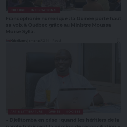
CULTURE
INTERNATIONAL
Francophonie numérique : la Guinée porte haut
sa voix à Québec grâce au Ministre Moussa
Moïse Sylla.
Gbaikandjamana
2 Min Read
ART & LITTÉRATURE
GUINÉE
SOCIÉTÉ
« Djelitomba en crise : quand les héritiers de la
parole trahissent la mission de réconciliation »