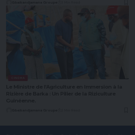
Gbaikandjamana Groupe
3 Min Read
CINEMA
Le Ministre de l’Agriculture en Immersion à la
Rizière de Barka : Un Pilier de la Riziculture
Guinéenne.
Gbaikandjamana Groupe
2 Min Read