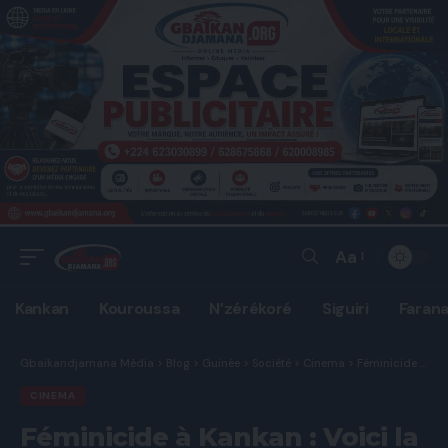
Aa
Font
Resizer
Kankan
Kouroussa
N’zérékoré
Siguiri
Faran
Gbaikandjamana Média
>
Blog
>
Guinée
>
Société
>
Cinema
>
Féminicide à Kankan : Voici la déclaration du Garde des Sceaux ministre de la justice et des droits de l’homme.
CINEMA
Féminicide à Kankan : Voici la