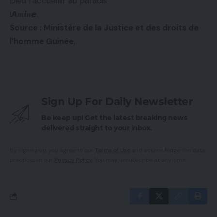
Dieu l’accueillir au paradis
!𝘼𝒎𝙞𝒏𝙚.
Source : Ministère de la Justice et des droits de
l’homme Guinée.
Sign Up For Daily Newsletter
Be keep up! Get the latest breaking news
delivered straight to your inbox.
By signing up, you agree to our
Terms of Use
and acknowledge the data
practices in our
Privacy Policy
. You may unsubscribe at any time.