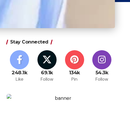
Stay Connected
248.1k
69.1k
134k
54.3k
Like
Follow
Pin
Follow