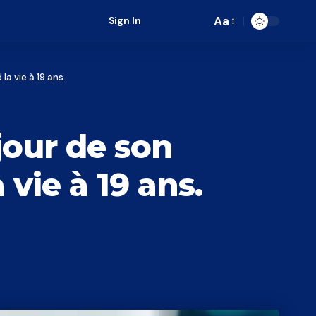
Aa
Sign In
Font
Resizer
a vie à 19 ans.
jour de son
vie à 19 ans.