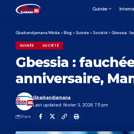
Guinée
Interna
Gbaikandjamana Média
>
Blog
>
Guinée
>
Société
>
Gbessia : f
GUINÉE
SOCIÉTÉ
Gbessia : fauchée
anniversaire, Mam
Gbaikandjamana
Last updated: février 3, 2026 7:11 pm
Share