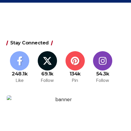
Stay Connected
248.1k
69.1k
134k
54.3k
Like
Follow
Pin
Follow