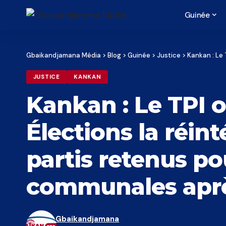
Guinée
Gbaikandjamana Média
>
Blog
>
Guinée
>
Justice
>
Kankan : Le TPI 
JUSTICE
KANKAN
Kankan : Le TPI o
Élections la réin
partis retenus pou
communales après
Gbaikandjamana