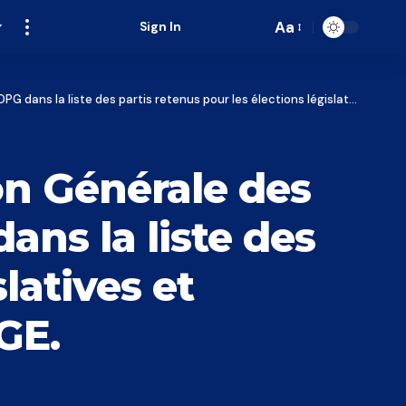
Aa
Sign In
Font
Resizer
s retenus pour les élections législatives et communales après son rejet par la DGE.
on Générale des
ans la liste des
latives et
GE.