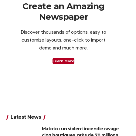
Create an Amazing
Newspaper
Discover thousands of options, easy to
customize layouts, one-click to import
demo and much more.
Learn More
Latest News
Matoto : un violent incendie ravage
cinq boutiques, près de 70 millions