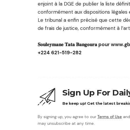
enjoint à la DGE de publier la liste défin
conformément aux dispositions légales e
Le tribunal a enfin précisé que cette d
de frais de justice, conformément à l’art
𝐒𝐨𝐮𝐥𝐞𝐲𝐦𝐚𝐧𝐞 𝐓𝐚𝐭𝐚 𝐁𝐚𝐧𝐠𝐨𝐮𝐫𝐚 pou
+224 621-519-282
Sign Up For Dai
Be keep up! Get the latest breaki
By signing up, you agree to our
Terms of Use
and
may unsubscribe at any time.