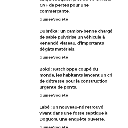
GNF de pertes pour une
commerçante.
Guinée
Société
Dubréka : un camion-benne chargé
de sable pulvérise un véhicule à
Kenendé Plateau, d’importants
dégâts matériels.
Guinée
Société
Boké : Katchioppe coupé du
monde, les habitants lancent un cri
de détresse pour la construction
urgente de ponts.
Guinée
Société
Labé : un nouveau-né retrouvé
vivant dans une fosse septique à
Doguora, une enquête ouverte.
Guinée
Société