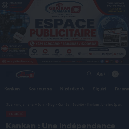
Aa
Font
Resizer
Kankan
Kouroussa
N’zérékoré
Siguiri
Faran
Gbaikandjamana Média
>
Blog
>
Guinée
>
Société
>
Kankan : Une indépendance célébrée sans défilé mais dans la ferveur populaire
SOCIÉTÉ
Kankan : Une indépendance