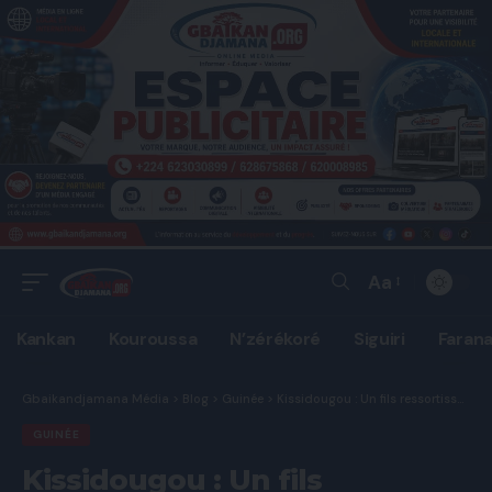
Aa
Font
Resizer
Kankan
Kouroussa
N’zérékoré
Siguiri
Faran
Gbaikandjamana Média
>
Blog
>
Guinée
>
Kissidougou : Un fils ressortissant vole au secours des citoyens à travers un don important de matériaux de travail et de recensement.
GUINÉE
Kissidougou : Un fils