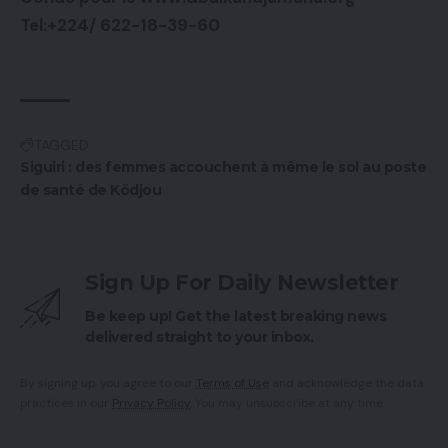
Tel:+224/ 622-18-39-60
TAGGED:
Siguiri : des femmes accouchent à même le sol au poste
de santé de Ködjou
Sign Up For Daily Newsletter
Be keep up! Get the latest breaking news
delivered straight to your inbox.
By signing up, you agree to our
Terms of Use
and acknowledge the data
practices in our
Privacy Policy
. You may unsubscribe at any time.