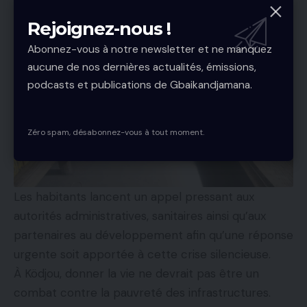
mettent quotidiennement en danger la vie des
femmes enceintes et des nouveau-nés.
Rejoignez-nous !
Abonnez-vous à notre newsletter et ne manquez
aucune de nos dernières actualités, émissions,
podcasts et publications de Gbaikandjamana.
Zéro spam, désabonnez-vous à tout moment.
Les habitants lancent un appel pressant aux
autorités administratives, sanitaires ainsi qu’aux
partenaires au développement afin qu’une réponse
urgente soit apportée à cette crise silencieuse.
À Ködjou, donner la vie ne devrait pas être un
combat contre la pauvreté des infrastructures.