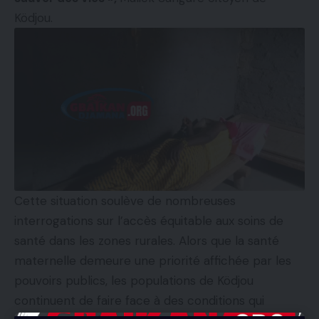
Ködjou.
Cette situation soulève de nombreuses
interrogations sur l’accès équitable aux soins de
santé dans les zones rurales. Alors que la santé
maternelle demeure une priorité affichée par les
pouvoirs publics, les populations de Ködjou
continuent de faire face à des conditions qui