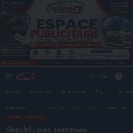
Aa
Font
Resizer
Kankan
Kouroussa
N’zérékoré
Siguiri
Faran
Gbaikandjamana Média
>
Blog
>
Guinée
>
Société
>
Siguiri : des femmes accouchent à même le sol au poste de santé de Ködjou, un scandale sanitaire qui interpelle les autorités.
SIGUIRI
SOCIÉTÉ
Siguiri : des femmes