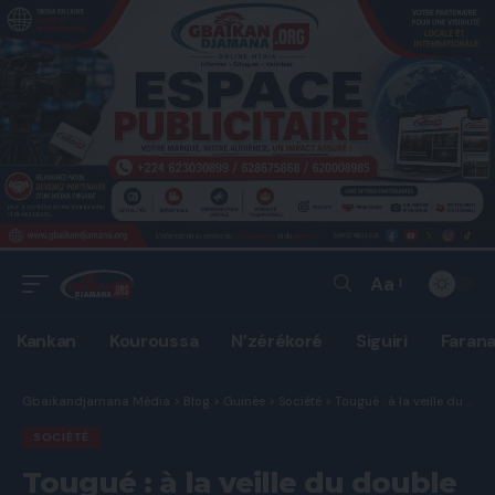
Aa
Font
Resizer
Kankan
Kouroussa
N’zérékoré
Siguiri
Faran
Gbaikandjamana Média
>
Blog
>
Guinée
>
Société
>
Tougué : à la veille du double scrutin, le candidat de la GMD à Konah enlevé par des inconnus.
SOCIÉTÉ
Tougué : à la veille du double