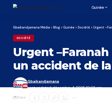
Guinée
Gbaikandjamana Média
>
Blog
>
Guinée
>
Société
>
Urgent –Far
SOCIÉTÉ
Urgent –Faranah :
un accident de la
Gbaikandjamana
Last updated: décembre 4, 2025 10:05 am
Share