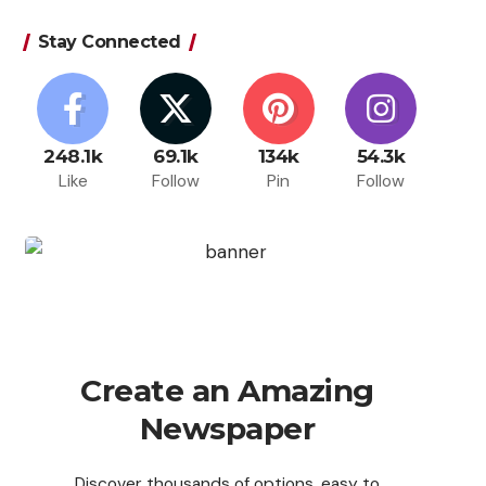
Stay Connected
248.1k
69.1k
134k
54.3k
Like
Follow
Pin
Follow
Create an Amazing
Newspaper
Discover thousands of options, easy to