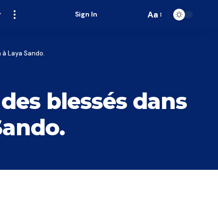
Aa
Sign In
Font
Resizer
n à Laya Sando.
 des blessés dans
Sando.