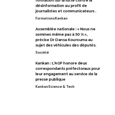
formation sur la lutte contre la
désinformation au profit de
journalistes et communicateurs .
Formations
Kankan
Assemblée nationale : « Nous ne
sommes même pas à 50 % »,
précise Dr Dansa Kourouma au
sujet des véhicules des députés.
Société
Kankan : L’AGP honore deux
correspondants préfectoraux pour
leur engagement au service de la
presse publique
Kankan
Science & Tech