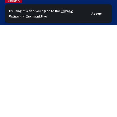
CINEMA
Renforcement Sanitaire au
By using this site, you agree to the
Privacy
Accept
Policy
and
Terms of Use
.
Front : Le Burkina Faso Se
Dote d’un Hôpital Mobile de
Campagne.
Gbaikandjamana Groupe
Last updated: mars 11, 2025 6:37 pm