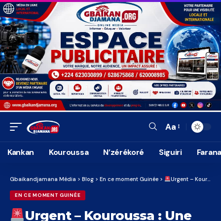
Aa
Font
Resizer
Kankan
Kouroussa
N’zérékoré
Siguiri
Faran
Gbaikandjamana Média
>
Blog
>
En ce moment Guinée
>
Urgent – Kouroussa : Une fillette de 7 ans égorgée par des inconnus, puis abandonnée dans la forêt classée au secteur Sogbè
EN CE MOMENT GUINÉE
Urgent – Kouroussa : Une