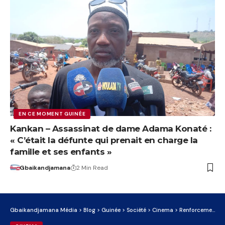
EN CE MOMENT GUINÉE
Kankan – Assassinat de dame Adama Konaté :
« C’était la défunte qui prenait en charge la
famille et ses enfants »
Gbaikandjamana
2 Min Read
Gbaikandjamana Média
>
Blog
>
Guinée
>
Société
>
Cinema
>
Renforcement Sanitaire au Front : Le Burkina Faso Se Dote d’un Hôpital Mobile de Campagne.