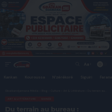
Aa
Font
Resizer
Kankan
Kouroussa
N’zérékoré
Siguiri
Faran
Gbaikandjamana Média
>
Blog
>
Culture
>
Art & Littérature
>
Du terrain au bureau : l’ascension méritocratique de M. Soriba KOUYATE, un nouveau visage pour les Mines Guinéennes.Par Ousmane CAMARA
ART & LITTÉRATURE
GUINÉE
Du terrain au bureau :