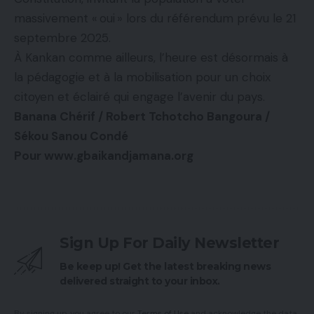
massivement « oui » lors du référendum prévu le 21
septembre 2025.
À Kankan comme ailleurs, l’heure est désormais à
la pédagogie et à la mobilisation pour un choix
citoyen et éclairé qui engage l’avenir du pays.
Banana Chérif / Robert Tchotcho Bangoura /
Sékou Sanou Condé
Pour www.gbaikandjamana.org
Sign Up For Daily Newsletter
Be keep up! Get the latest breaking news
delivered straight to your inbox.
By signing up, you agree to our
Terms of Use
and acknowledge the data