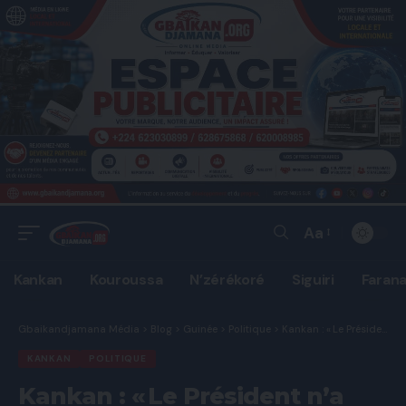
Aa
Font
Resizer
Kankan
Kouroussa
N’zérékoré
Siguiri
Faran
Gbaikandjamana Média
>
Blog
>
Guinée
>
Politique
>
Kankan : « Le Président n’a pas été associé à l’élaboration de la nouvelle Constitution », rassure Dr Mory Sanda Kouyaté.
KANKAN
POLITIQUE
Kankan : « Le Président n’a