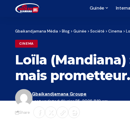
Guinée
Interna
Gbaikandjamana Média
>
Blog
>
Guinée
>
Société
>
Cinema
>
Lo
CINEMA
Loïla (Mandiana) 
mais prometteur.
Gbaikandjamana Groupe
Last updated: février 25, 2025 11:18 am
Share