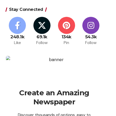
Stay Connected
248.1k
69.1k
134k
54.3k
Like
Follow
Pin
Follow
Create an Amazing
Newspaper
Discover thousands of options, easy to