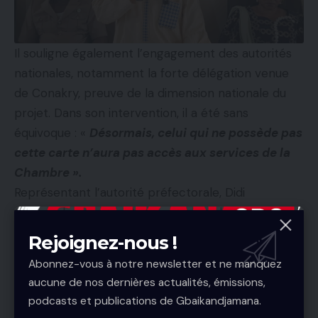
Il souligne également l’engagement des autorités
nationales, notamment la forte délégation venue
de Conakry, preuve de la dimension nationale du
projet. Dans son intervention, il a été sans
équivoque : «
Désormais, celui qui ne possède pas
cette carte n’aura pas accès aux services de la
Chambre ».
Représentant l’autorité préfectorale, Didi
Gnambalamou, directeur préfectoral de l’Industrie
et du Commerce, a salué une initiative «
Rejoignez-nous !
longtemps attendue
» et lancé un appel fort aux
Abonnez-vous à notre newsletter et ne manquez
opérateurs économiques :
aucune de nos dernières actualités, émissions,
« Il est essentiel de s’identifier pour prospérer.
podcasts et publications de Gbaikandjamana.
Cette carte facilitera le développement des