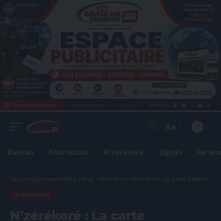
Aa
Font
Resizer
Kankan
Kouroussa
N’zérékoré
Siguiri
Faran
Gbaikandjamana Média
>
Blog
>
N'zérékoré
>
N’zérékoré : La carte d’adhérent de la CCIAG lancée, le commerce entre dans une nouvelle ère
N'ZÉRÉKORÉ
N’zérékoré : La carte