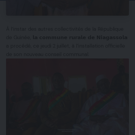
À l’instar des autres collectivités de la République
de Guinée, 𝗹𝗮 𝗰𝗼𝗺𝗺𝘂𝗻𝗲 𝗿𝘂𝗿𝗮𝗹𝗲 𝗱𝗲 𝗡𝗶𝗮𝗴𝗮𝘀𝘀𝗼𝗹𝗮
a procédé, ce jeudi 2 juillet, à l’installation officielle
de son nouveau conseil communal.