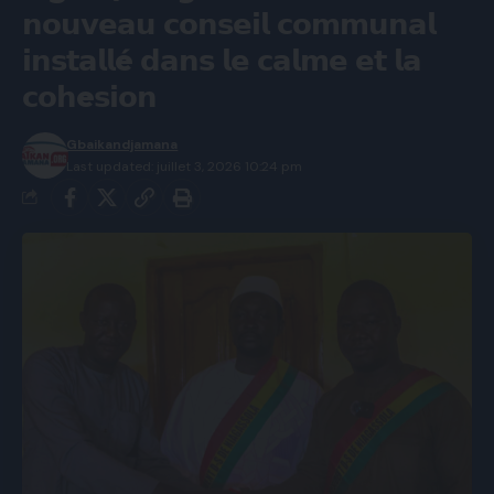
𝗻𝗼𝘂𝘃𝗲𝗮𝘂 𝗰𝗼𝗻𝘀𝗲𝗶𝗹 𝗰𝗼𝗺𝗺𝘂𝗻𝗮𝗹
𝗶𝗻𝘀𝘁𝗮𝗹𝗹é 𝗱𝗮𝗻𝘀 𝗹𝗲 𝗰𝗮𝗹𝗺𝗲 𝗲𝘁 𝗹𝗮
𝗰𝗼𝗵e𝘀𝗶𝗼𝗻
Gbaikandjamana
Last updated: juillet 3, 2026 10:24 pm