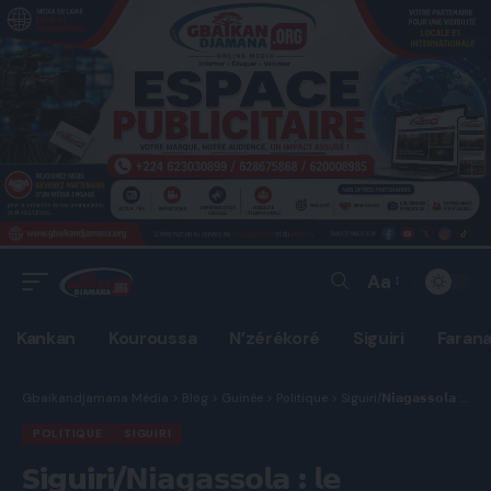
Aa
Font
Resizer
Kankan
Kouroussa
N’zérékoré
Siguiri
Faran
Gbaikandjamana Média
>
Blog
>
Guinée
>
Politique
>
Siguiri/𝗡𝗶𝗮𝗴𝗮𝘀𝘀𝗼𝗹𝗮 : 𝗹𝗲 𝗻𝗼𝘂𝘃𝗲𝗮𝘂 𝗰𝗼𝗻𝘀𝗲𝗶𝗹 𝗰𝗼𝗺𝗺𝘂𝗻𝗮𝗹 𝗶𝗻𝘀𝘁𝗮𝗹𝗹é 𝗱𝗮𝗻𝘀 𝗹𝗲 𝗰𝗮𝗹𝗺𝗲 𝗲𝘁 𝗹𝗮 𝗰𝗼𝗵e𝘀𝗶𝗼𝗻
POLITIQUE
SIGUIRI
Siguiri/𝗡𝗶𝗮𝗴𝗮𝘀𝘀𝗼𝗹𝗮 : 𝗹𝗲