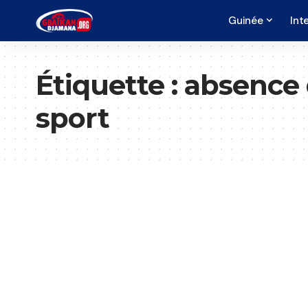
Guinée
Int
Étiquette :
absence 
sport