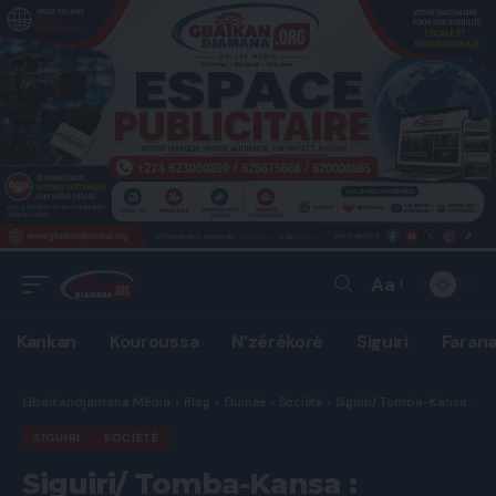
Aa
Font
Resizer
Kankan
Kouroussa
N’zérékoré
Siguiri
Faran
Gbaikandjamana Média
>
Blog
>
Guinée
>
Société
>
Siguiri/ Tomba-Kansa : chômage, absence de maison des jeunes et de terrain de sport, la jeunesse interpelle la SMD et les autorités.
SIGUIRI
SOCIÉTÉ
Siguiri/ Tomba-Kansa :