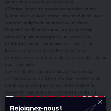
jeunes dans cette sous-préfecture.
«
Tomba-Kansa n’a pas de maison des jeunes.
Quand nous voulons organiser une réunion, nous
sommes obligés de nous retrouver dans
l’enceinte de l’école franco-arabe. J’ai déjà
remonté plusieurs rapports aux autorités
préfectorales de la jeunesse »,
explique-t-il.
Il appelle également la SMD à honorer sa
promesse de construction d’une maison des jeunes
pour la localité.
Autre difficulté majeure soulevée : le manque
d’infrastructures sportives. Malgré l’existence de
nombreux jeunes passionnés de football et la
réception régulière d’équipements sportifs, aucun
terrain adéquat n’est disponible.
«
Nous avons des maillots, des joueurs, mais nous
Rejoignez-nous !