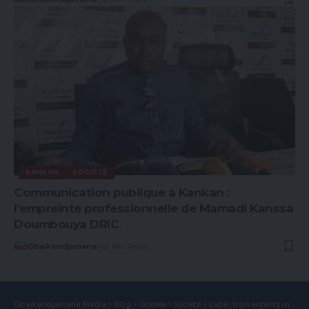
KANKAN
SOCIÉTÉ
Communication publique à Kankan :
l’empreinte professionnelle de Mamadi Kanssa
Doumbouya DRIC.
Gbaikandjamana
3 Min Read
Gbaikandjamana Média
>
Blog
>
Guinée
>
Société
>
Labé : trois enfants meurent asphyxiés dans un véhicule à Touny, un survivant retrouvé in extremis.