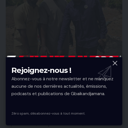
Rejoignez-nous !
Abonnez-vous à notre newsletter et ne manquez
aucune de nos dernières actualités, émissions,
podcasts et publications de Gbaikandjamana.
Zéro spam, désabonnez-vous à tout moment.
Au nom de la commune rurale de Doko, son
représentant, M. Djanko Danssoko, a salué une