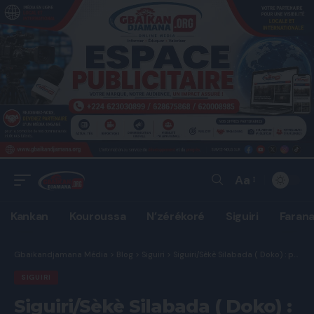
Aa
Font
Resizer
Kankan
Kouroussa
N’zérékoré
Siguiri
Faran
Gbaikandjamana Média
>
Blog
>
Siguiri
>
Siguiri/Sèkè Silabada ( Doko) : pose de la première pierre de la Maison des jeunes, un pas décisif pour l’avenir du district.
SIGUIRI
Siguiri/Sèkè Silabada ( Doko) :