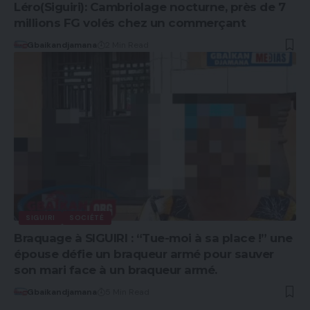
Léro(Siguiri): Cambriolage nocturne, près de 7
millions FG volés chez un commerçant
Gbaikandjamana
2 Min Read
SIGUIRI
SOCIÉTÉ
Braquage à SIGUIRI : “Tue-moi à sa place !” une
épouse défie un braqueur armé pour sauver
son mari face à un braqueur armé.
Gbaikandjamana
5 Min Read