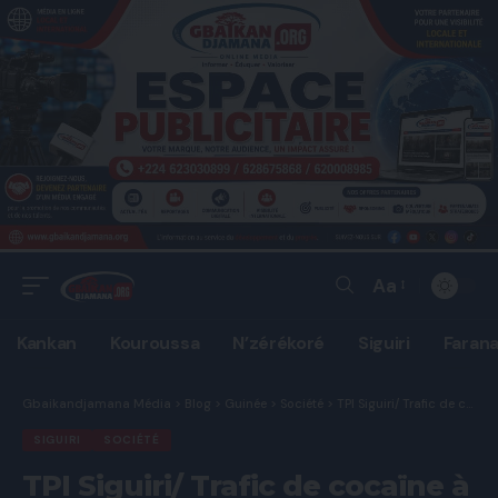
Aa
Font
Resizer
Kankan
Kouroussa
N’zérékoré
Siguiri
Faran
Gbaikandjamana Média
>
Blog
>
Guinée
>
Société
>
TPI Siguiri/ Trafic de cocaïne à la frontière : deux Sierra-Léonaises écopent de 3 ans de prison et d’une interdiction de séjour en Guiné.
SIGUIRI
SOCIÉTÉ
TPI Siguiri/ Trafic de cocaïne à