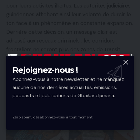
pour leurs activités illicites. Les autorités judiciaires
guinéennes affichent ainsi leur volonté de durcir le
ton face à un phénomène en constante expansion.
Derrière cette décision, un message clair est
adressé aux réseaux criminels : les corridors
frontaliers ne seront plus des zones de transit
tolérées, mais des lignes de front où la justice
entend désormais frapper sans relâche.
Rejoignez-nous !
Abonnez-vous à notre newsletter et ne manquez
aucune de nos dernières actualités, émissions,
podcasts et publications de Gbaikandjamana.
Zéro spam, désabonnez-vous à tout moment.