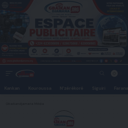
Kankan
Kouroussa
N’zérékoré
Siguiri
Faran
Gbaikandjamana Média