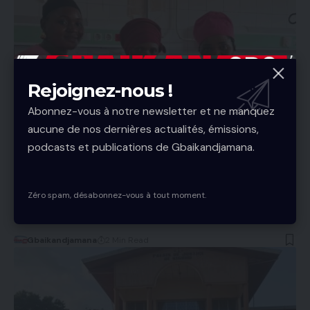
Rejoignez-nous !
Abonnez-vous à notre newsletter et ne manquez
aucune de nos dernières actualités, émissions,
podcasts et publications de Gbaikandjamana.
SOCIÉTÉ
Santé : Des triplés naissent par voie basse à
l’Hôpital Régional de Kankan
Zéro spam, désabonnez-vous à tout moment.
Un accouchement peu courant s'est déroulé avec succès à
l'Hôpital Régional de…
Gbaikandjamana
2 Min Read