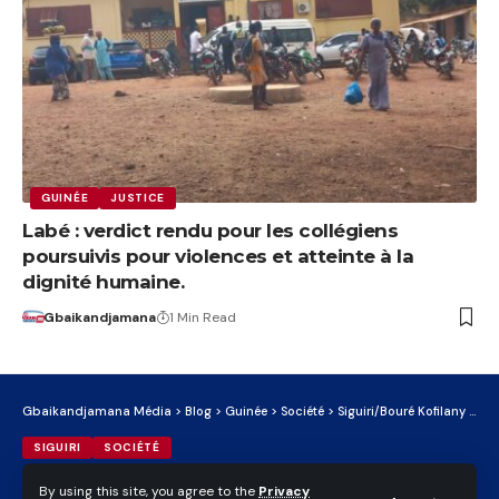
GUINÉE
JUSTICE
Labé : verdict rendu pour les collégiens
poursuivis pour violences et atteinte à la
dignité humaine.
Gbaikandjamana
1 Min Read
Gbaikandjamana Média
>
Blog
>
Guinée
>
Société
>
Siguiri/Bouré Kofilany : un choc violent entre une moto et un tricycle fait un mort, le conducteur en fuite.
SIGUIRI
SOCIÉTÉ
Siguiri/Bouré Kofilany : un
By using this site, you agree to the
Privacy