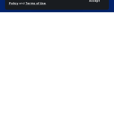
Accept
Policy
and
Terms of Use
.
choc violent entre une moto
et un tricycle fait un mort, le
conducteur en fuite.
Gbaikandjamana
Last updated: février 27, 2026 9:06 am