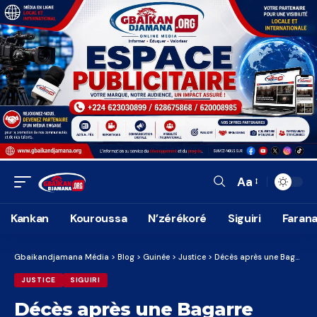
Aa
Font
Resizer
Kankan
Kouroussa
N’zérékoré
Siguiri
Faran
Gbaikandjamana Média
>
Blog
>
Guinée
>
Justice
>
Décès après une Bagarre entre voisines à Siguiri : Nakany Bérété clame son innocence devant le tribunal de Siguiri.
JUSTICE
SIGUIRI
Décès après une Bagarre