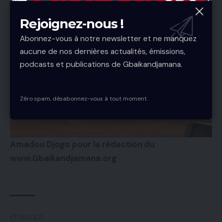
redoutent déjà le pire : voir ce tronçon vital se
Rejoignez-nous !
transformer en piège géant pour les voyageurs et
les transporteurs.
Abonnez-vous à notre newsletter et ne manquez
aucune de nos dernières actualités, émissions,
podcasts et publications de Gbaikandjamana.
Zéro spam, désabonnez-vous à tout moment.
Amadou Djogo pour la rédaction du
www.Gbaikandjamana.org
TAGGED: