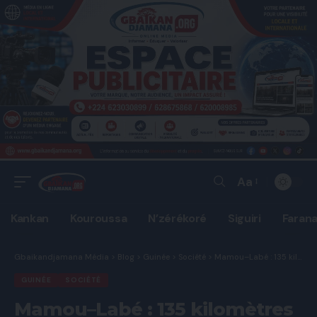
Aa
Font
Resizer
Kankan
Kouroussa
N’zérékoré
Siguiri
Faran
Gbaikandjamana Média
>
Blog
>
Guinée
>
Société
>
Mamou–Labé : 135 kilomètres de calvaire entre poussière, boue et interminables embouteillages.
GUINÉE
SOCIÉTÉ
Mamou–Labé : 135 kilomètres