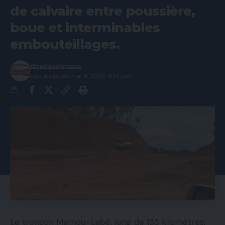
de calvaire entre poussière,
boue et interminables
embouteillages.
Gbaikandjamana
Last updated: mai 8, 2026 12:19 pm
Le tronçon Mamou–Labé, long de 135 kilomètres,