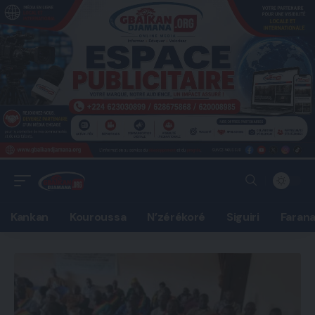
Kankan
Kouroussa
N’zérékoré
Siguiri
Faran