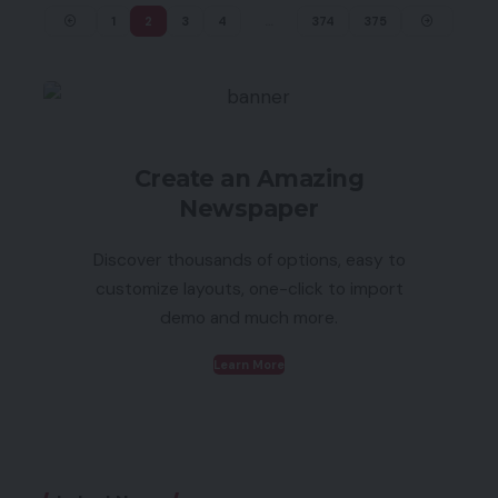
1
2
3
4
…
374
375
Create an Amazing
Newspaper
Discover thousands of options, easy to
customize layouts, one-click to import
demo and much more.
Learn More