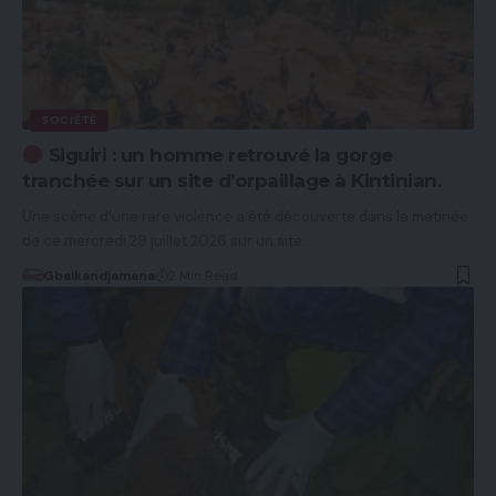
SOCIÉTÉ
Siguiri : un homme retrouvé la gorge
tranchée sur un site d’orpaillage à Kintinian.
Une scène d'une rare violence a été découverte dans la matinée
de ce mercredi 29 juillet 2026 sur un site…
Gbaikandjamana
2 Min Read