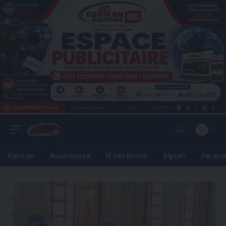
Kankan
Kouroussa
N’zérékoré
Siguiri
Faran