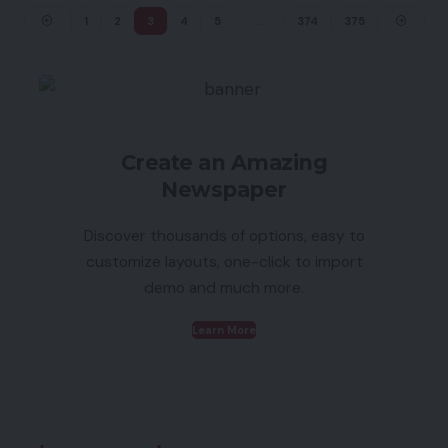
1
2
3
4
5
…
374
375
Create an Amazing
Newspaper
Discover thousands of options, easy to
customize layouts, one-click to import
demo and much more.
Learn More